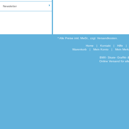
Newsletter
* Alle Preise inkl. MwSt., zzgl. Versandkosten.
Home
|
Kontakt
|
Hilfe
|
Warenkorb
|
Mein Konto
|
Mein Merkz
BMX- Skate- Graffiti-
Online Versand für al