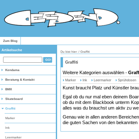
Zum Blog
Artikelsuche
Du bist hier: /
Graffiti
Graffiti
Kendama
Weitere Kategorien auswählen -
Graff
Beratung & Kontakt
Marker
Ink
Leermarker
Sprühdosen
Kunst braucht Platz und Künstler brau
BMX
Egal ob du nur mal eben deinem Board 
Skateboard
ob du mit dem Blackbook unterm Kopfki
alles was du brauchst um aktiv zu we
Graffiti
Genau wie in allen anderen Bereichen
Marker
die guten Sachen von den bekannten
Ink
Leermarker