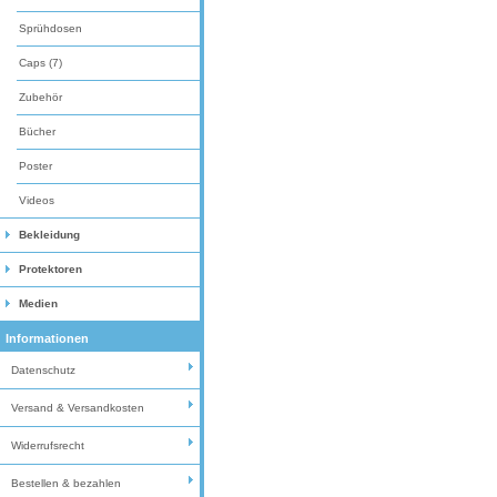
Sprühdosen
Caps (7)
Zubehör
Bücher
Poster
Videos
Bekleidung
Protektoren
Medien
Informationen
Datenschutz
Versand & Versandkosten
Widerrufsrecht
Bestellen & bezahlen