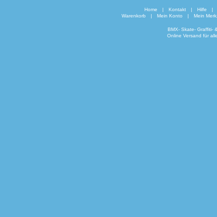
Home
|
Kontakt
|
Hilfe
|
Warenkorb
|
Mein Konto
|
Mein Merkz
BMX- Skate- Graffiti-
Online Versand für al