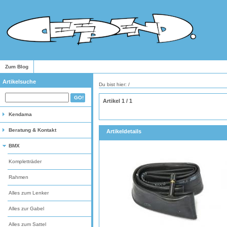
Zum Blog
Artikelsuche
Du bist hier: /
Artikel 1 / 1
Kendama
Beratung & Kontakt
Artikeldetails
BMX
Kompletträder
Rahmen
Alles zum Lenker
Alles zur Gabel
Alles zum Sattel