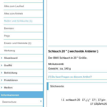
Alles zum Laufrad
Alles zum Antrieb
Reifen und Schläuche (1)
Bremsen
Pegs
Ersatz- und Kleinteile (1)
Werkzeug
Schlauch 20 " ( wechselde Anbieter )
Der BMX Schlauch in 20 " Größe.
Skateboard
Mit Autoventil.
Graffiti
Gewicht : ca. 140 g
Bekleidung
[?] Du hast Fragen zu diesem Artikel?
Protektoren
Stichworte
Medien
Informationen
\ 1
schlauch 20
17 ¿'¿"
17 \
17 jyi=
Datenschutz
17 1À§À¢%25