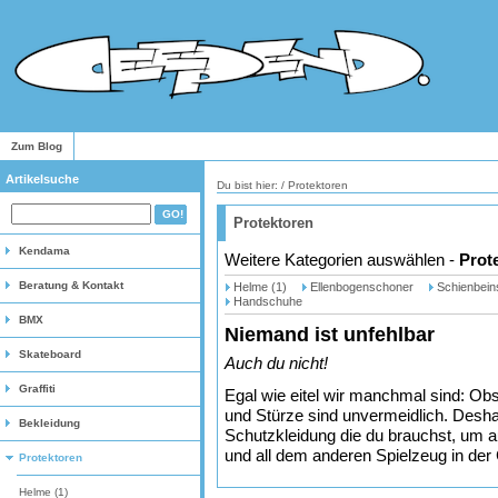
Zum Blog
Artikelsuche
Du bist hier: /
Protektoren
Protektoren
Kendama
Weitere Kategorien auswählen -
Prot
Beratung & Kontakt
Helme (1)
Ellenbogenschoner
Schienbein
Handschuhe
BMX
Niemand ist unfehlbar
Skateboard
Auch du nicht!
Graffiti
Egal wie eitel wir manchmal sind: Obs
und Stürze sind unvermeidlich. Deshal
Bekleidung
Schutzkleidung die du brauchst, um a
und all dem anderen Spielzeug in der 
Protektoren
Helme (1)