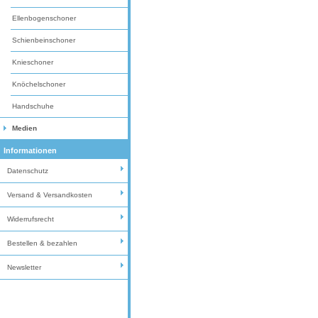
Ellenbogenschoner
Schienbeinschoner
Knieschoner
Knöchelschoner
Handschuhe
Medien
Informationen
Datenschutz
Versand & Versandkosten
Widerrufsrecht
Bestellen & bezahlen
Newsletter