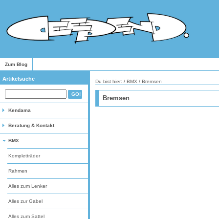
Zum Blog
Artikelsuche
Du bist hier: /
BMX
/
Bremsen
Bremsen
Kendama
Beratung & Kontakt
BMX
Kompletträder
Rahmen
Alles zum Lenker
Alles zur Gabel
Alles zum Sattel