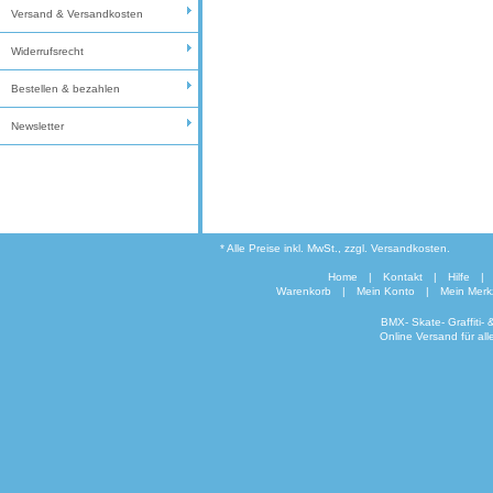
Versand & Versandkosten
Widerrufsrecht
Bestellen & bezahlen
Newsletter
* Alle Preise inkl. MwSt., zzgl. Versandkosten.
Home
|
Kontakt
|
Hilfe
|
Warenkorb
|
Mein Konto
|
Mein Merkz
BMX- Skate- Graffiti-
Online Versand für al