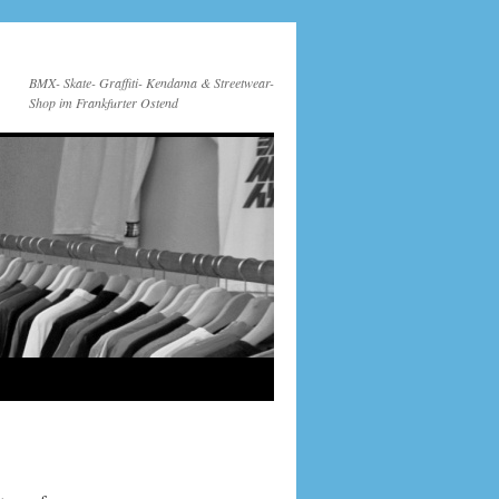
BMX- Skate- Graffiti- Kendama & Streetwear-
Shop im Frankfurter Ostend