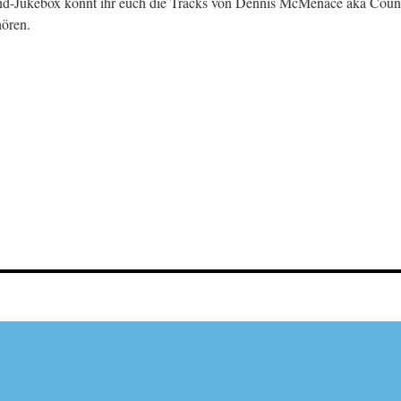
nd-Jukebox könnt ihr euch die Tracks von Dennis McMenace aka Count
ören.