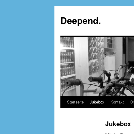
Deepend.
Startseite
Jukebox
Kontakt
On
Jukebox