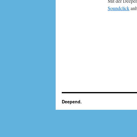
Mit der Deepe
Soundclick
anh
Deepend.