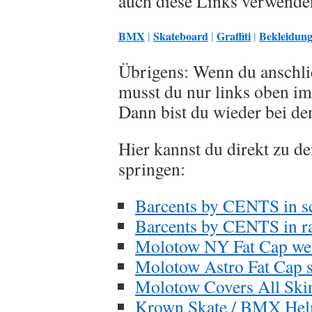
auch diese Links verwende
BMX
|
Skateboard
|
Graffiti
|
Bekleidun
Übrigens: Wenn du anschli
musst du nur links oben i
Dann bist du wieder bei de
Hier kannst du direkt zu d
springen:
Barcents by CENTS in s
Barcents by CENTS in r
Molotow NY Fat Cap weis
Molotow Astro Fat Cap s
Molotow Covers All Skin
Krown Skate / BMX Helm