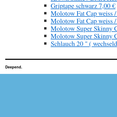
Griptape schwarz 7,00 €
Molotow Fat Cap weiss /
Molotow Fat Cap weiss /
Molotow Super Skinny Ca
Molotow Super Skinny Ca
Schlauch 20 " ( wechseld
Deepend.