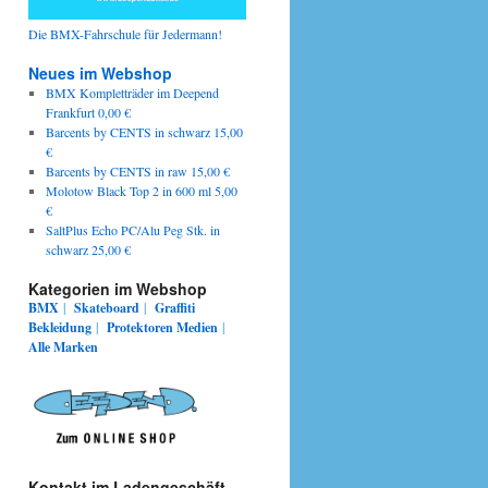
Die BMX-Fahrschule für Jedermann!
Neues im Webshop
BMX Kompletträder im Deepend
Frankfurt 0,00 €
Barcents by CENTS in schwarz 15,00
€
Barcents by CENTS in raw 15,00 €
Molotow Black Top 2 in 600 ml 5,00
€
SaltPlus Echo PC/Alu Peg Stk. in
schwarz 25,00 €
Kategorien im Webshop
BMX
|
Skateboard
|
Graffiti
Bekleidung
|
Protektoren
Medien
|
Alle Marken
Kontakt im Ladengeschäft