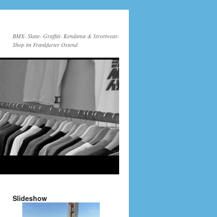
BMX- Skate- Graffiti- Kendama & Streetwear-
Shop im Frankfurter Ostend
Slideshow