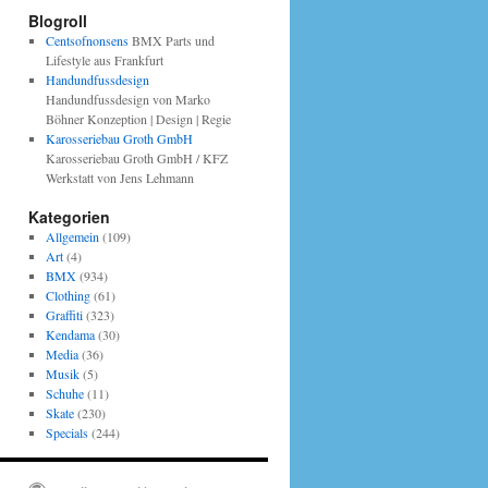
Blogroll
Centsofnonsens
BMX Parts und
Lifestyle aus Frankfurt
Handundfussdesign
Handundfussdesign von Marko
Böhner Konzeption | Design | Regie
Karosseriebau Groth GmbH
Karosseriebau Groth GmbH / KFZ
Werkstatt von Jens Lehmann
Kategorien
Allgemein
(109)
Art
(4)
BMX
(934)
Clothing
(61)
Graffiti
(323)
Kendama
(30)
Media
(36)
Musik
(5)
Schuhe
(11)
Skate
(230)
Specials
(244)