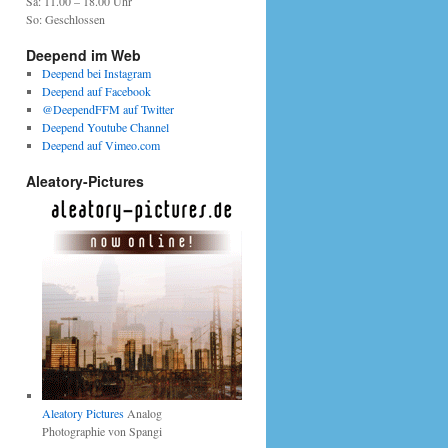
Sa: 11.00 – 18.00 Uhr
So: Geschlossen
Deepend im Web
Deepend bei Instagram
Deepend auf Facebook
@DeependFFM auf Twitter
Deepend Youtube Channel
Deepend auf Vimeo.com
Aleatory-Pictures
Aleatory Pictures
Analog
Photographie von Spangi