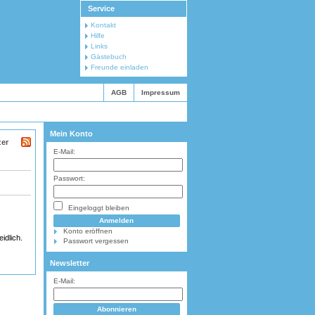
Service
Kontakt
Hilfe
Links
Gästebuch
Freunde einladen
AGB
Impressum
Mein Konto
zer
E-Mail:
Passwort:
Eingeloggt bleiben
Konto eröffnen
idlich.
Passwort vergessen
Newsletter
E-Mail: