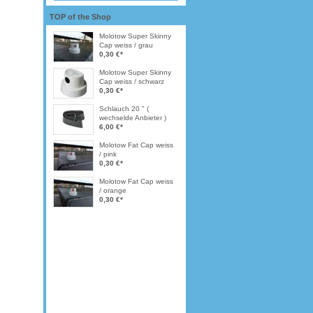
TOP of the Shop
Molotow Super Skinny
Cap weiss / grau
0,30 €
*
Molotow Super Skinny
Cap weiss / schwarz
0,30 €
*
Schlauch 20 " (
wechselde Anbieter )
6,00 €
*
Molotow Fat Cap weiss
/ pink
0,30 €
*
Molotow Fat Cap weiss
/ orange
0,30 €
*