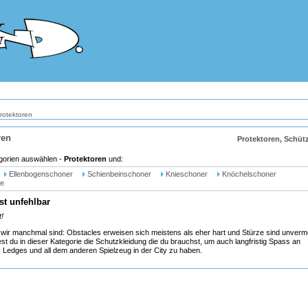
rotektoren
ren
Protektoren, Schüt
gorien auswählen -
Protektoren
und:
Ellenbogenschoner
Schienbeinschoner
Knieschoner
Knöchelschoner
e
st unfehlbar
t!
l wir manchmal sind: Obstacles erweisen sich meistens als eher hart und Stürze sind unverme
st du in dieser Kategorie die Schutzkleidung die du brauchst, um auch langfristig Spass an
 Ledges und all dem anderen Spielzeug in der City zu haben.