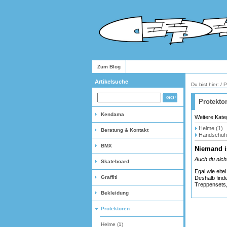
Zum Blog
Artikelsuche
Du bist hier: /
P
Protekto
Kendama
Weitere Kate
Helme (1)
Beratung & Kontakt
Handschuh
BMX
Niemand i
Auch du nich
Skateboard
Egal wie eite
Graffiti
Deshalb finde
Treppensets,
Bekleidung
Protektoren
Helme (1)