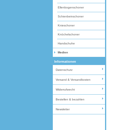
Ellenbogenschoner
Schienbeinschoner
Knieschoner
Knöchelschoner
Handschuhe
Medien
Informationen
Datenschutz
Versand & Versandkosten
Widerrufsrecht
Bestellen & bezahlen
Newsletter