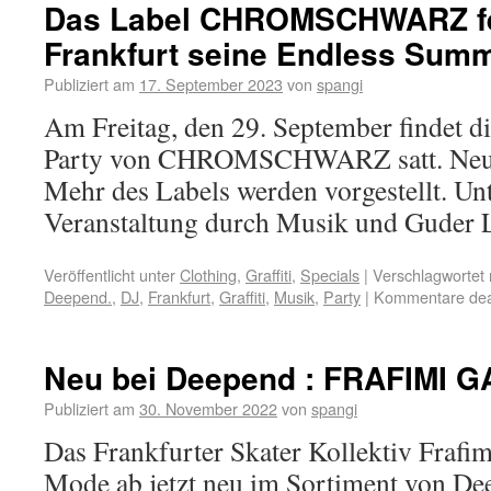
Das Label CHROMSCHWARZ fe
Frankfurt seine Endless Summ
Publiziert am
17. September 2023
von
spangi
Am Freitag, den 29. September findet 
Party von CHROMSCHWARZ satt. Neue 
Mehr des Labels werden vorgestellt. Un
Veranstaltung durch Musik und 
Veröffentlicht unter
Clothing
,
Graffiti
,
Specials
|
Verschlagwortet 
Deepend.
,
DJ
,
Frankfurt
,
Graffiti
,
Musik
,
Party
|
Kommentare deak
Neu bei Deepend : FRAFIMI G
Publiziert am
30. November 2022
von
spangi
Das Frankfurter Skater Kollektiv Frafim
Mode ab jetzt neu im Sortiment von De