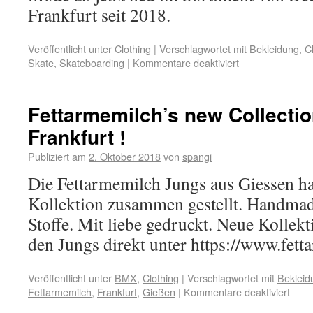
Frankfurt seit 2018.
Veröffentlicht unter
Clothing
|
Verschlagwortet mit
Bekleidung
,
C
Skate
,
Skateboarding
|
Kommentare deaktiviert
Fettarmemilch’s new Collect
Frankfurt !
Publiziert am
2. Oktober 2018
von
spangi
Die Fettarmemilch Jungs aus Giessen h
Kollektion zusammen gestellt. Handmade
Stoffe. Mit liebe gedruckt. Neue Kollek
den Jungs direkt unter https://www.fet
Veröffentlicht unter
BMX
,
Clothing
|
Verschlagwortet mit
Bekleid
Fettarmemilch
,
Frankfurt
,
Gießen
|
Kommentare deaktiviert