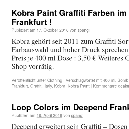
Kobra Paint Graffiti Farben i
Frankfurt !
Publiziert am
17. Oktober 2016
von
spangi
Kobra gehört seit 2011 zum Graffiti So
Farbauswahl und hoher Druck sprechen 
Preis je 400 ml Dose : 3,50 € Weiteres 
Shop vorrätig.
Veröffentlicht unter
Clothing
|
Verschlagwortet mit
400 ml
,
Bomb
Frankfurt
,
Graffiti
,
Italy
,
Kobra
,
Kobra Paint
|
Kommentare deaktiv
Loop Colors im Deepend Frank
Publiziert am
19. April 2016
von
spangi
Deepend erweitert sein Graffiti – Dosen