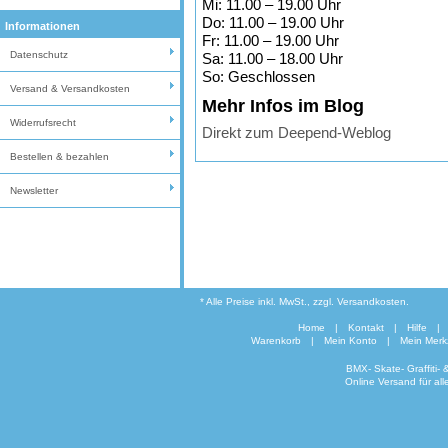
Mi: 11.00 – 19.00 Uhr
Do: 11.00 – 19.00 Uhr
Informationen
Fr: 11.00 – 19.00 Uhr
Datenschutz
Sa: 11.00 – 18.00 Uhr
So: Geschlossen
Versand & Versandkosten
Mehr Infos im Blog
Widerrufsrecht
Direkt zum Deepend-Weblog
Bestellen & bezahlen
Newsletter
* Alle Preise inkl. MwSt., zzgl. Versandkosten.
Home
|
Kontakt
|
Hilfe
|
Warenkorb
|
Mein Konto
|
Mein Merkz
BMX- Skate- Graffiti-
Online Versand für al