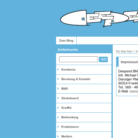
Zum Blog
Artikelsuche
Du bist hier: /
Impressu
Kendama
Deepend BMX-
Inh. Michael
Beratung & Kontakt
Danziger Pla
60314 Frankf
Tel.: 069 - 
BMX
E-Mail:
span
Skateboard
Graffiti
Bekleidung
Protektoren
Medien