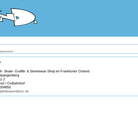
 Impressum
m
 Skate- Graffiti- & Streetwear-Shop im Frankfurter Ostend
 Spangenberg
tz 2
urt / Ostbahnhof
48004850
gi@deependbmx.de