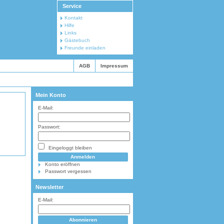
Service
Kontakt
Hilfe
Links
Gästebuch
Freunde einladen
AGB
Impressum
Mein Konto
E-Mail:
Passwort:
Eingeloggt bleiben
Konto eröffnen
Passwort vergessen
Newsletter
E-Mail: