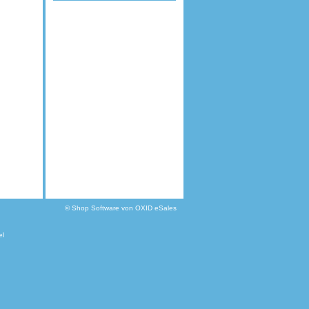
©
Shop Software von OXID eSales
el