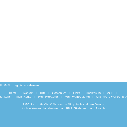
inkl. MwSt., zzgl. Versandkosten.
Home
|
Kontakt
|
Hilfe
|
Gästebuch
|
Links
|
Impressum
|
AGB
|
renkorb
|
Mein Konto
|
Mein Merkzettel
|
Mein Wunschzettel
|
Öffentliche Wunschzett
BMX- Skate- Graffiti- & Streetwear-Shop im Frankfurter Ostend
Online Versand für alles rund um BMX, Skateboard und Graffiti