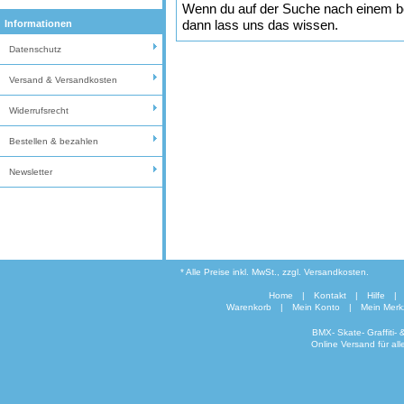
Wenn du auf der Suche nach einem best
dann lass uns das wissen.
Informationen
Datenschutz
Versand & Versandkosten
Widerrufsrecht
Bestellen & bezahlen
Newsletter
* Alle Preise inkl. MwSt., zzgl. Versandkosten.
Home
|
Kontakt
|
Hilfe
|
Warenkorb
|
Mein Konto
|
Mein Merkz
BMX- Skate- Graffiti-
Online Versand für al