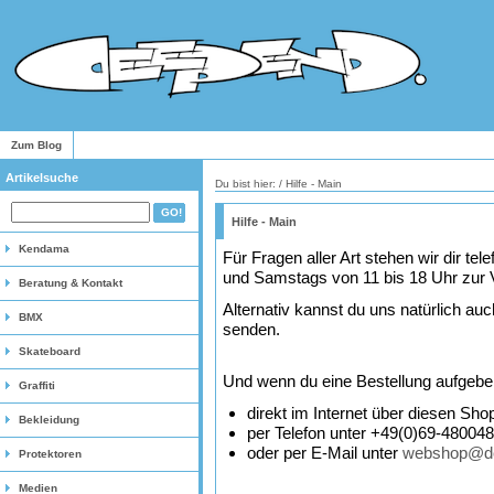
Zum Blog
Artikelsuche
Du bist hier: / Hilfe - Main
Hilfe - Main
Kendama
Für Fragen aller Art stehen wir dir te
und Samstags von 11 bis 18 Uhr zur 
Beratung & Kontakt
Alternativ kannst du uns natürlich au
BMX
senden.
Skateboard
Und wenn du eine Bestellung aufgebe
Graffiti
direkt im Internet über diesen Sho
Bekleidung
per Telefon unter +49(0)69-48004
oder per E-Mail unter
webshop@d
Protektoren
Medien