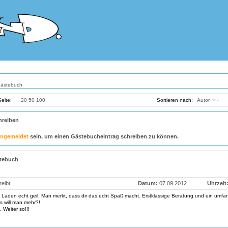
 Gästebuch
Seite:
10
20
50
100
Sortieren nach:
Autor
D
hreiben
angemeldet
sein, um einen Gästebucheintrag schreiben zu können.
tebuch
eibt:
Datum:
07.09.2012
Uhrzeit
 Laden echt geil. Man merkt, dass dir das echt Spaß macht. Erstklassige Beratung und ein umfa
s will man mehr?!
 Weiter so!!!