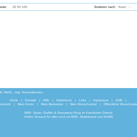
Seite:
10
20
50
100
Sortieren nach:
Autor
D
inkl. MwSt., zzgl. Versandkosten.
Home
|
Kontakt
|
Hilfe
|
Gästebuch
|
Links
|
Impressum
|
AGB
|
renkorb
|
Mein Konto
|
Mein Merkzettel
|
Mein Wunschzettel
|
Öffentliche Wunschzett
BMX- Skate- Graffiti- & Streetwear-Shop im Frankfurter Ostend
Online Versand für alles rund um BMX, Skateboard und Graffiti