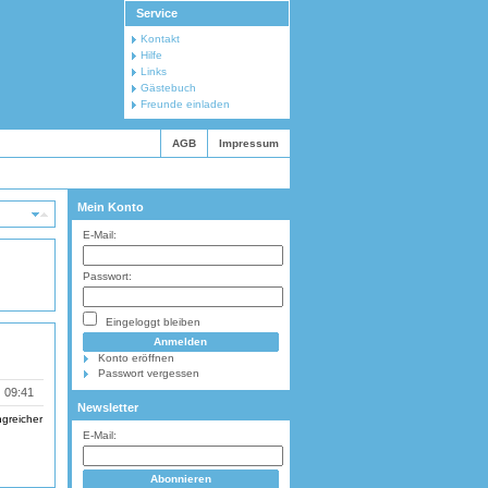
Service
Kontakt
Hilfe
Links
Gästebuch
Freunde einladen
AGB
Impressum
Mein Konto
atum
E-Mail:
Passwort:
Eingeloggt bleiben
Konto eröffnen
Passwort vergessen
:
09:41
Newsletter
ngreicher
E-Mail: