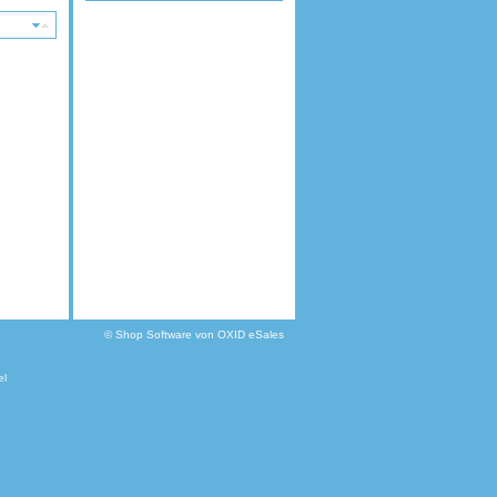
atum
©
Shop Software von OXID eSales
el