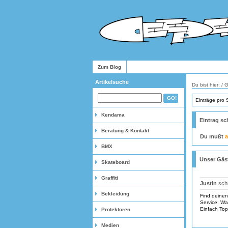
Zum Blog
Artikelsuche
Du bist hier: /
Einträge pro 
Kendama
Eintrag sc
Beratung & Kontakt
Du mußt
BMX
Unser Gäs
Skateboard
Graffiti
Justin
schr
Bekleidung
Find deinen
Service. Wa
Einfach Top.
Protektoren
Medien