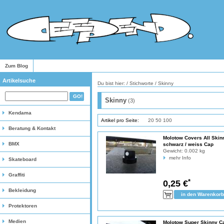
Zum Blog
Artikelsuche
Du bist hier: / Stichworte / Skinny
Skinny
(3)
Kendama
Artikel pro Seite:
10
20
50
100
Beratung & Kontakt
Molotow Covers All Skin
BMX
schwarz / weiss Cap
Gewicht:
0.002 kg
mehr Info
Skateboard
Graffiti
*
0,25 €
Bekleidung
Protektoren
Medien
Molotow Super Skinny C