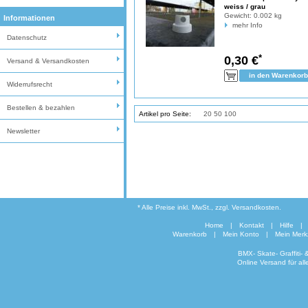
weiss / grau
Gewicht:
0.002 kg
Informationen
mehr Info
Datenschutz
*
0,30 €
Versand & Versandkosten
Widerrufsrecht
Bestellen & bezahlen
Artikel pro Seite:
10
20
50
100
Newsletter
* Alle Preise inkl. MwSt., zzgl. Versandkosten.
Home
|
Kontakt
|
Hilfe
|
Warenkorb
|
Mein Konto
|
Mein Merkz
BMX- Skate- Graffiti-
Online Versand für al