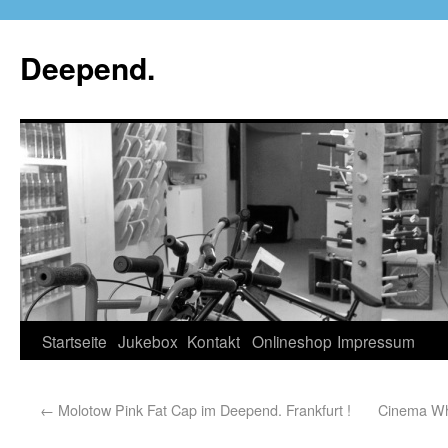
Deepend.
Startseite
Jukebox
Kontakt
Onlineshop
Impressum
←
Molotow Pink Fat Cap im Deepend. Frankfurt !
Cinema Wh