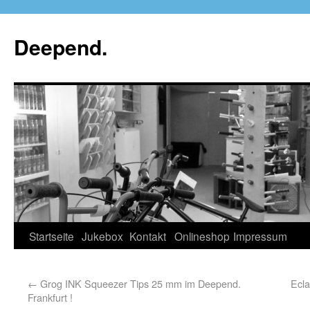
Deepend.
Startseite
Jukebox
Kontakt
Onlineshop
Impressum
←
Grog INK Squeezer Tips 25 mm im Deepend.
Ecla
Frankfurt !