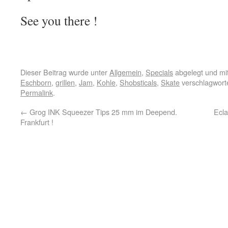
See you there !
Dieser Beitrag wurde unter
Allgemein
,
Specials
abgelegt und mi
Eschborn
,
grillen
,
Jam
,
Kohle
,
Shobsticals
,
Skate
verschlagworte
Permalink
.
←
Grog INK Squeezer Tips 25 mm im Deepend.
Ecla
Frankfurt !