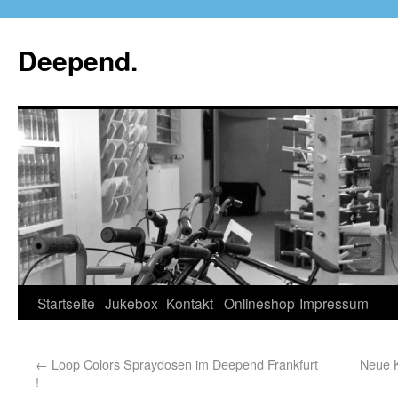
Deepend.
Startseite
Jukebox
Kontakt
Onlineshop
Impressum
←
Loop Colors Spraydosen im Deepend Frankfurt
Neue 
!