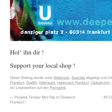
Hol‘ ihn dir !
Support your local shop !
Dieser Beitrag wurde unter
Allgemein
,
Specials
abgelegt und mi
Frankfurt
,
Graffiti
,
Hafenpark
,
Hafenpark Frankfurt
,
Ostbahnhof
,
ein Lesezeichen auf den
Permalink
.
←
Peoples Temper Mini Gig im Deepend
“ All 
Frankfurt !