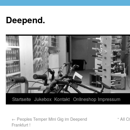
Deepend.
Startseite
Jukebox
Kontakt
Onlineshop
Impressum
←
Peoples Temper Mini Gig im Deepend
“ All 
Frankfurt !