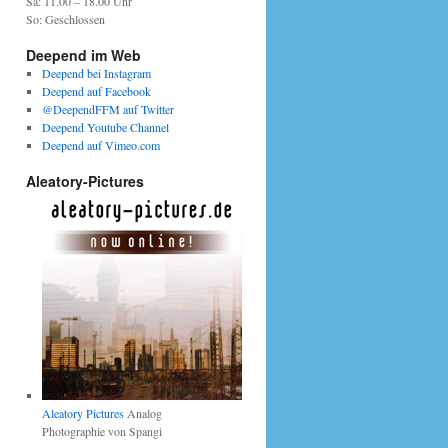
Sa: 11.00 – 18.00 Uhr
So: Geschlossen
Deepend im Web
Deepend bei Instagram
Deepend auf Facebook
@DeependFFM auf Twitter
Deepend Youtube Channel
Deepend auf Vimeo.com
Aleatory-Pictures
Aleatory Pictures
Analog
Photographie von Spangi