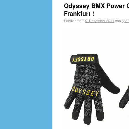
Odyssey BMX Power G
Frankfurt !
Publiziert am
9. Dezember 2011
von
span