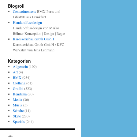
Blogroll
Centsofnonsens
BMX Parts und
Lifestyle aus Frankfurt
Handundfussdesign
Handundfussdesign von Marko
Böhner Konzeption | Design | Regie
Karosseriebau Groth GmbH
Karosseriebau Groth GmbH / KFZ
Werkstatt von Jens Lehmann
Kategorien
Allgemein
(109)
Art
(4)
BMX
(934)
Clothing
(61)
Graffiti
(323)
Kendama
(30)
Media
(36)
Musik
(5)
Schuhe
(11)
Skate
(230)
Specials
(244)