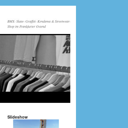
BMX- Skate- Graffiti- Kendama & Streetwear-
Shop im Frankfurter Ostend
Slideshow