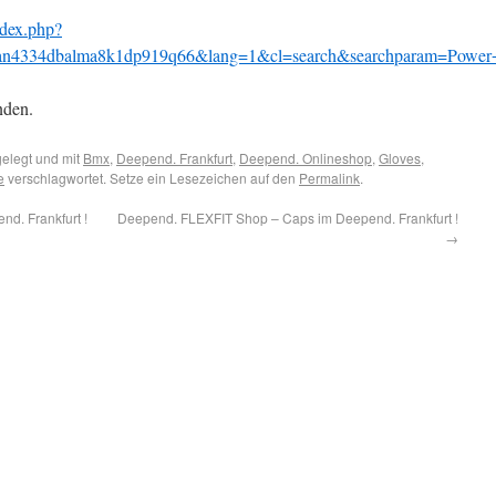
dex.php?
an4334dbalma8k1dp919q66&lang=1&cl=search&searchparam=Power+
nden.
elegt und mit
Bmx
,
Deepend. Frankfurt
,
Deepend. Onlineshop
,
Gloves
,
e
verschlagwortet. Setze ein Lesezeichen auf den
Permalink
.
d. Frankfurt !
Deepend. FLEXFIT Shop – Caps im Deepend. Frankfurt !
→