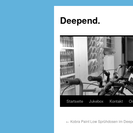
Deepend.
Startseite
Jukebox
Kontakt
On
←
Kobra Paint Low Sprühdosen im Deepen