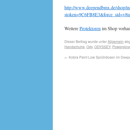
http://www.deependbmx.de/shop/in
stoken=9C6FB8E3&force_sid=v8t
Weitere
Protektoren
im Shop vorha
Dieser Beitrag wurde unter
Allgemein
abg
Handschuhe
,
Ody
,
ODYSSEY
,
Powerglov
←
Kobra Paint Low Sprühdosen im Deepen