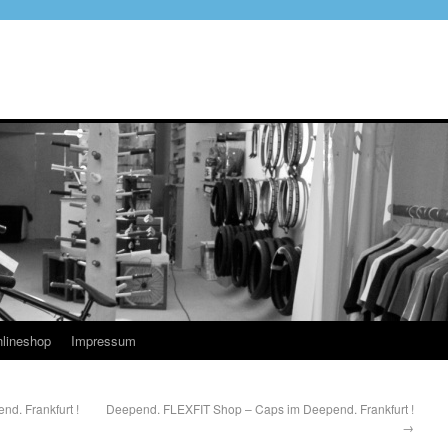
lineshop
Impressum
d. Frankfurt !
Deepend. FLEXFIT Shop – Caps im Deepend. Frankfurt !
→