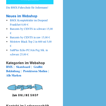
Die BMX-Fahrschule für Jedermann!
Neues im Webshop
BMX Kompletträder im Deepend
Frankfurt 0,00 €
Barcents by CENTS in schwarz 15,00
€
Barcents by CENTS in raw 15,00 €
Molotow Black Top 2 in 600 ml 5,00
€
SaltPlus Echo PC/Alu Peg Stk. in
schwarz 25,00 €
Kategorien im Webshop
BMX
|
Skateboard
|
Graffiti
Bekleidung
|
Protektoren
Medien
|
Alle Marken
Kontakt im Ladengeschäft