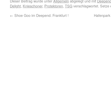
Dieser Beitrag wurde unter
Allgemein
abgelegt und mit
Deepend.
Delight
,
Knieschoner
,
Protektoren
,
TSG
verschlagwortet. Setze 
←
Shoe Goo im Deepend. Frankfurt !
Hafenpark 