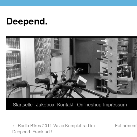
Deepend.
Startseite
Jukebox
Kontakt
Onlineshop
Impressum
←
Radio Bikes 2011 Valac Komplettrad im
Fettarmemi
Deepend. Frankfurt !