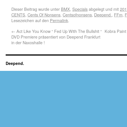
Dieser Beitrag wurde unter
BMX
,
Specials
abgelegt und mit
201
CENTS
,
Cents Of Nonsens
,
Centsofnonsens
,
Deepend.
,
FFm
,
F
Lesezeichen auf den
Permalink
.
←
Act Like You Know “ Fed Up With The Bullshit “
Kobra Paint 
DVD Premiere präsentiert von Deepend Frankfurt
in der Naxoshalle !
Deepend.