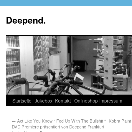
Deepend.
Startseite
Jukebox
Kontakt
Onlineshop
Impressum
←
Act Like You Know “ Fed Up With The Bullshit “
Kobra Paint 
DVD Premiere präsentiert von Deepend Frankfurt