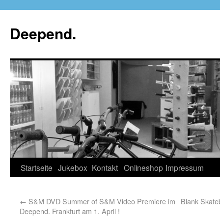
Deepend.
Startseite
Jukebox
Kontakt
Onlineshop
Impressum
←
S&M DVD Summer of S&M Video Premiere im
Blank Skateb
Deepend. Frankfurt am 1. April !