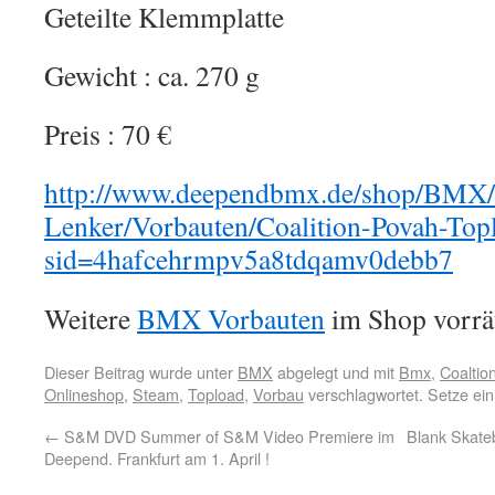
Geteilte Klemmplatte
Gewicht : ca. 270 g
Preis : 70 €
http://www.deependbmx.de/shop/BMX/
Lenker/Vorbauten/Coalition-Povah-Top
sid=4hafcehrmpv5a8tdqamv0debb7
Weitere
BMX Vorbauten
im Shop vorrät
Dieser Beitrag wurde unter
BMX
abgelegt und mit
Bmx
,
Coaltio
Onlineshop
,
Steam
,
Topload
,
Vorbau
verschlagwortet. Setze ei
←
S&M DVD Summer of S&M Video Premiere im
Blank Skateb
Deepend. Frankfurt am 1. April !