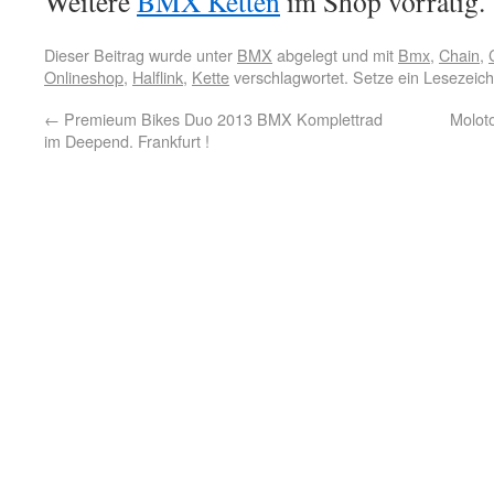
Weitere
BMX Ketten
im Shop vorrätig.
Dieser Beitrag wurde unter
BMX
abgelegt und mit
Bmx
,
Chain
,
Onlineshop
,
Halflink
,
Kette
verschlagwortet. Setze ein Lesezeic
←
Premieum Bikes Duo 2013 BMX Komplettrad
Molot
im Deepend. Frankfurt !