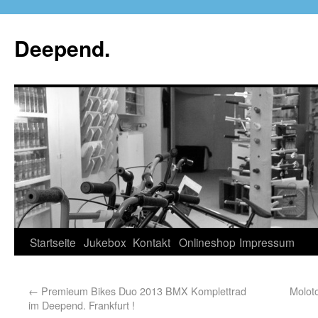
Deepend.
Startseite
Jukebox
Kontakt
Onlineshop
Impressum
←
Premieum Bikes Duo 2013 BMX Komplettrad
Molot
im Deepend. Frankfurt !