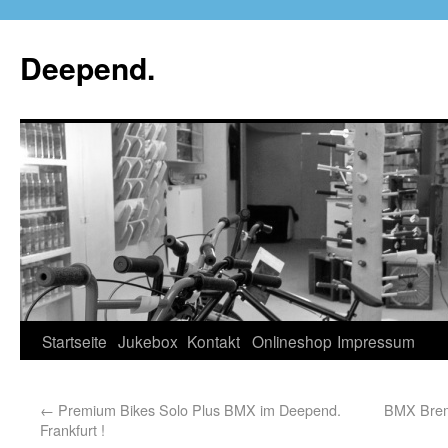
Deepend.
Startseite
Jukebox
Kontakt
Onlineshop
Impressum
←
Premium Bikes Solo Plus BMX im Deepend.
BMX Brems
Frankfurt !