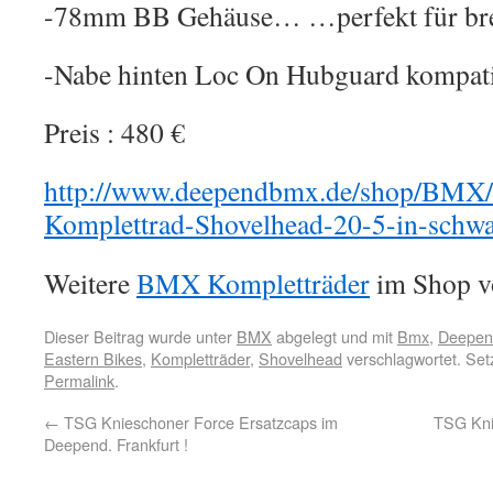
-78mm BB Gehäuse… …perfekt für brei
-Nabe hinten Loc On Hubguard kompat
Preis : 480 €
http://www.deependbmx.de/shop/BMX/K
Komplettrad-Shovelhead-20-5-in-schwa
Weitere
BMX Kompletträder
im Shop vo
Dieser Beitrag wurde unter
BMX
abgelegt und mit
Bmx
,
Deepend
Eastern Bikes
,
Kompletträder
,
Shovelhead
verschlagwortet. Set
Permalink
.
←
TSG Knieschoner Force Ersatzcaps im
TSG Kni
Deepend. Frankfurt !