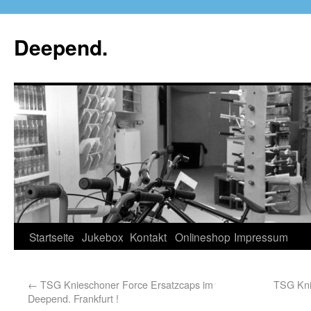
Deepend.
Startseite
Jukebox
Kontakt
Onlineshop
Impressum
←
TSG Knieschoner Force Ersatzcaps im
TSG Kni
Deepend. Frankfurt !