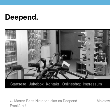
Deepend.
Startseite
Jukebox
Kontakt
Onlineshop
Impressum
←
Master Parts Nietendrücker im Deepend.
Molotow
Frankfurt !