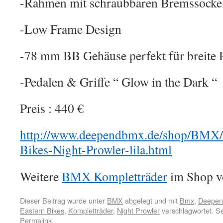
-Rahmen mit schraubbaren Bremssocke
-Low Frame Design
-78 mm BB Gehäuse perfekt für breite 
-Pedalen & Griffe “ Glow in the Dark “
Preis : 440 €
http://www.deependbmx.de/shop/BMX/K
Bikes-Night-Prowler-lila.html
Weitere
BMX Kompletträder
im Shop v
Dieser Beitrag wurde unter
BMX
abgelegt und mit
Bmx
,
Deepend
Eastern Bikes
,
Kompletträder
,
Night Prowler
verschlagwortet. S
Permalink
.