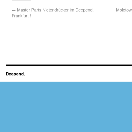
←
Master Parts Nietendrücker im Deepend.
Molotow
Frankfurt !
Deepend.