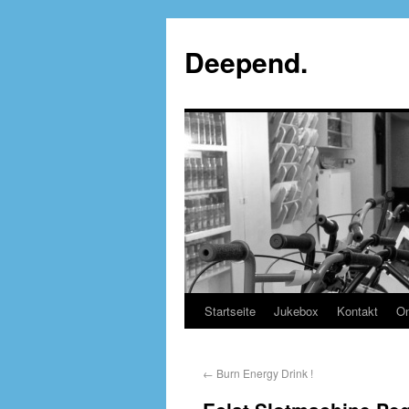
Deepend.
Startseite
Jukebox
Kontakt
On
←
Burn Energy Drink !