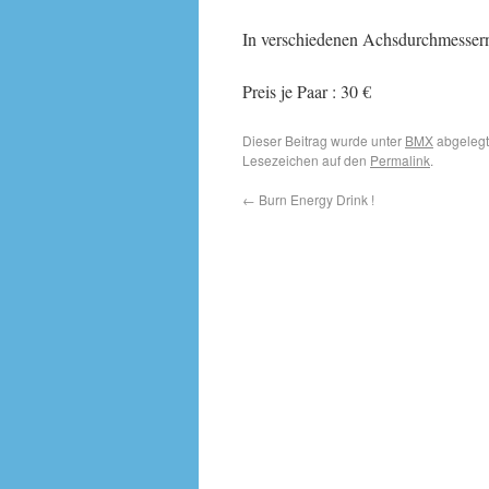
In verschiedenen Achsdurchmessern
Preis je Paar : 30 €
Dieser Beitrag wurde unter
BMX
abgelegt
Lesezeichen auf den
Permalink
.
←
Burn Energy Drink !