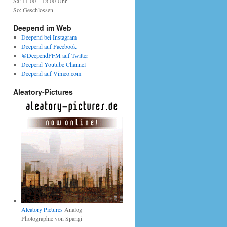
Sa: 11.00 – 18.00 Uhr
So: Geschlossen
Deepend im Web
Deepend bei Instagram
Deepend auf Facebook
@DeependFFM auf Twitter
Deepend Youtube Channel
Deepend auf Vimeo.com
Aleatory-Pictures
Aleatory Pictures
Analog
Photographie von Spangi