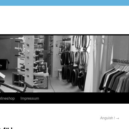
lineshop
Impressum
Anguish !
→