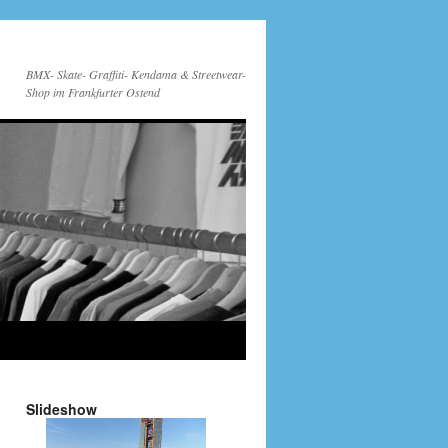
BMX- Skate- Graffiti- Kendama & Streetwear-
Shop im Frankfurter Ostend
Slideshow