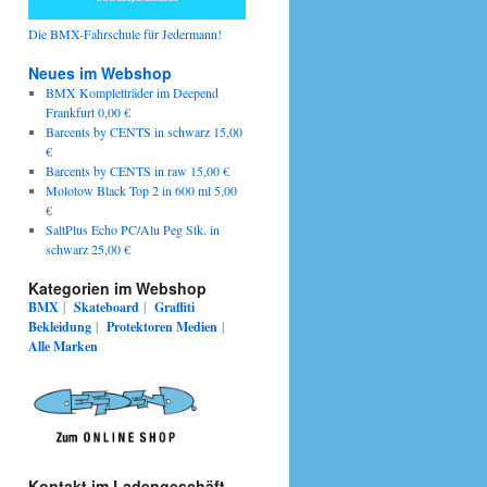
Die BMX-Fahrschule für Jedermann!
Neues im Webshop
BMX Kompletträder im Deepend
Frankfurt 0,00 €
Barcents by CENTS in schwarz 15,00
€
Barcents by CENTS in raw 15,00 €
Molotow Black Top 2 in 600 ml 5,00
€
SaltPlus Echo PC/Alu Peg Stk. in
schwarz 25,00 €
Kategorien im Webshop
BMX
|
Skateboard
|
Graffiti
Bekleidung
|
Protektoren
Medien
|
Alle Marken
Kontakt im Ladengeschäft