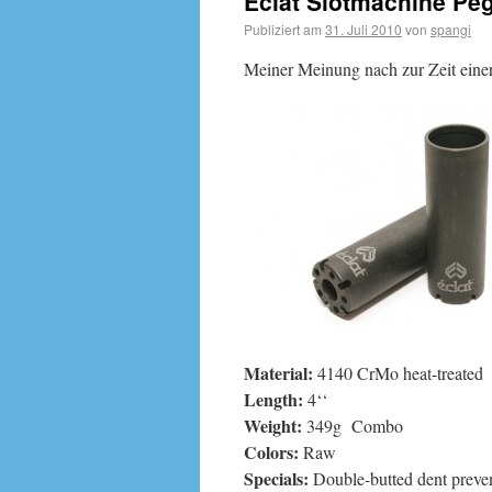
Eclat Slotmachine Peg
Publiziert am
31. Juli 2010
von
spangi
Meiner Meinung nach zur Zeit einer
Material:
4140 CrMo heat-treated
Length:
4‘‘
Weight:
349g Combo
Colors:
Raw
Specials:
Double-butted dent preve