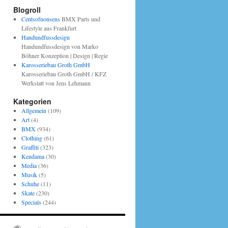
Blogroll
Centsofnonsens
BMX Parts und
Lifestyle aus Frankfurt
Handundfussdesign
Handundfussdesign von Marko
Böhner Konzeption | Design | Regie
Karosseriebau Groth GmbH
Karosseriebau Groth GmbH / KFZ
Werkstatt von Jens Lehmann
Kategorien
Allgemein
(109)
Art
(4)
BMX
(934)
Clothing
(61)
Graffiti
(323)
Kendama
(30)
Media
(36)
Musik
(5)
Schuhe
(11)
Skate
(230)
Specials
(244)