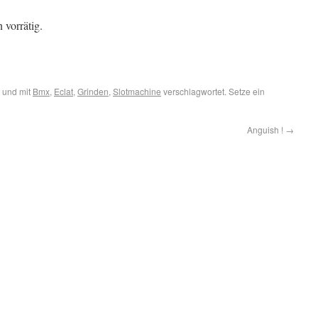
 vorrätig.
 und mit
Bmx
,
Eclat
,
Grinden
,
Slotmachine
verschlagwortet. Setze ein
Anguish !
→