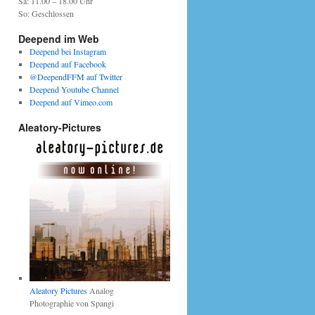
Sa: 11.00 – 18.00 Uhr
So: Geschlossen
Deepend im Web
Deepend bei Instagram
Deepend auf Facebook
@DeependFFM auf Twitter
Deepend Youtube Channel
Deepend auf Vimeo.com
Aleatory-Pictures
Aleatory Pictures
Analog
Photographie von Spangi