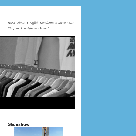
BMX- Skate- Graffiti- Kendama & Streetwear-
Shop im Frankfurter Ostend
Slideshow