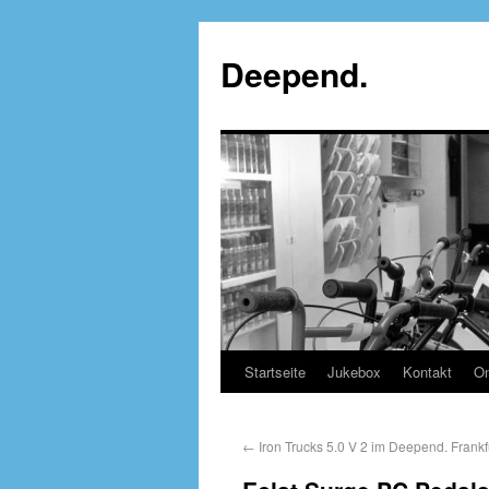
Deepend.
Startseite
Jukebox
Kontakt
On
←
Iron Trucks 5.0 V 2 im Deepend. Frankfu