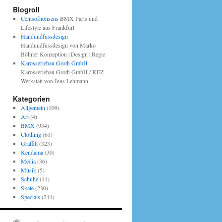
Blogroll
Centsofnonsens
BMX Parts und
Lifestyle aus Frankfurt
Handundfussdesign
Handundfussdesign von Marko
Böhner Konzeption | Design | Regie
Karosseriebau Groth GmbH
Karosseriebau Groth GmbH / KFZ
Werkstatt von Jens Lehmann
Kategorien
Allgemein
(109)
Art
(4)
BMX
(934)
Clothing
(61)
Graffiti
(323)
Kendama
(30)
Media
(36)
Musik
(5)
Schuhe
(11)
Skate
(230)
Specials
(244)