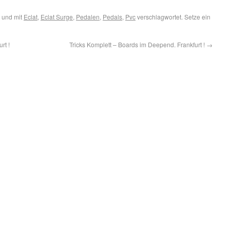
 und mit
Eclat
,
Eclat Surge
,
Pedalen
,
Pedals
,
Pvc
verschlagwortet. Setze ein
rt !
Tricks Komplett – Boards im Deepend. Frankfurt !
→