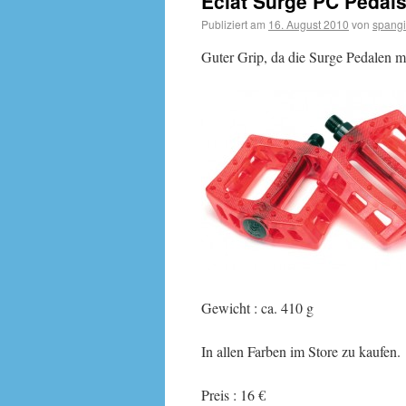
Eclat Surge PC Pedals
Publiziert am
16. August 2010
von
spangi
Guter Grip, da die Surge Pedalen mi
Gewicht : ca. 410 g
In allen Farben im Store zu kaufen.
Preis : 16 €