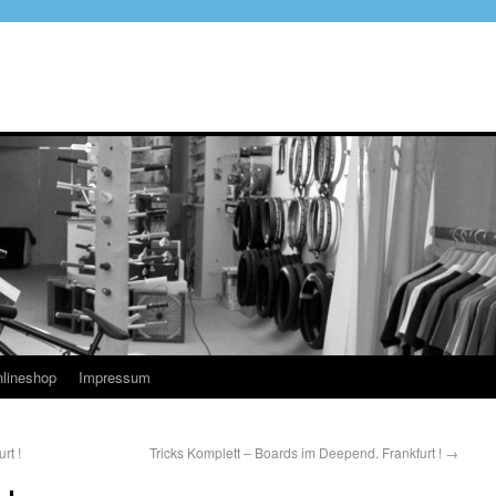
lineshop
Impressum
rt !
Tricks Komplett – Boards im Deepend. Frankfurt !
→