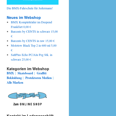
Die BMX-Fahrschule für Jedermann!
Neues im Webshop
BMX Kompletträder im Deepend
Frankfurt 0,00 €
Barcents by CENTS in schwarz 15,00
€
Barcents by CENTS in raw 15,00 €
Molotow Black Top 2 in 600 ml 5,00
€
SaltPlus Echo PC/Alu Peg Stk. in
schwarz 25,00 €
Kategorien im Webshop
BMX
|
Skateboard
|
Graffiti
Bekleidung
|
Protektoren
Medien
|
Alle Marken
Kontakt im Ladengeschäft