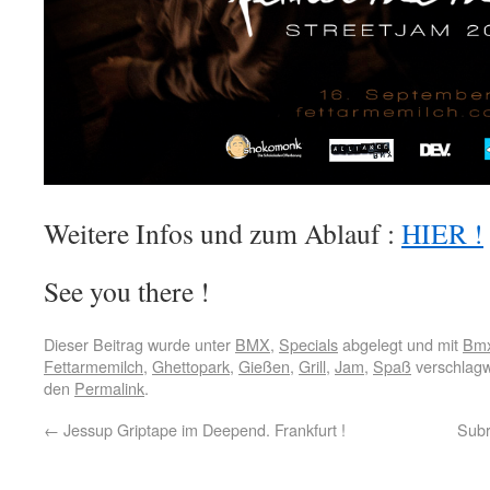
Weitere Infos und zum Ablauf :
HIER !
See you there !
Dieser Beitrag wurde unter
BMX
,
Specials
abgelegt und mit
Bm
Fettarmemilch
,
Ghettopark
,
Gießen
,
Grill
,
Jam
,
Spaß
verschlagw
den
Permalink
.
←
Jessup Griptape im Deepend. Frankfurt !
Subr