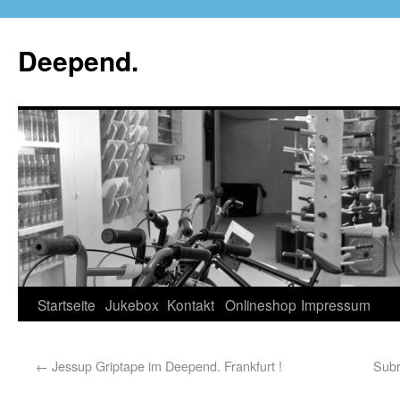
Deepend.
Startseite
Jukebox
Kontakt
Onlineshop
Impressum
←
Jessup Griptape im Deepend. Frankfurt !
Subr