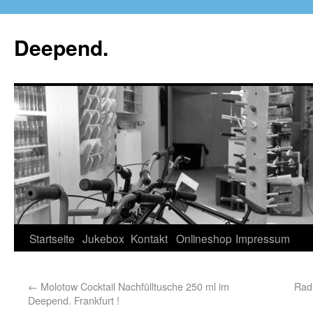
Deepend.
Startseite
Jukebox
Kontakt
Onlineshop
Impressum
←
Molotow Cocktail Nachfülltusche 250 ml im
Rad
Deepend. Frankfurt !