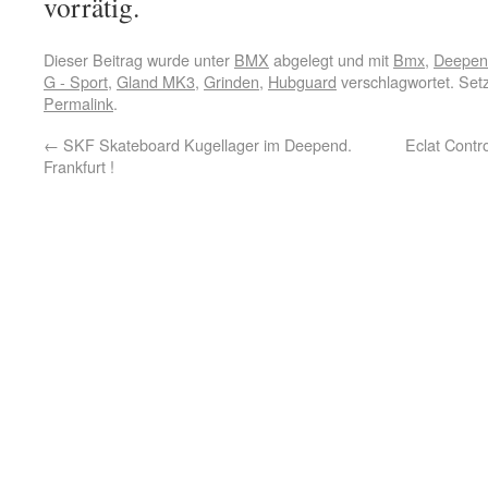
vorrätig.
Dieser Beitrag wurde unter
BMX
abgelegt und mit
Bmx
,
Deepend
G - Sport
,
Gland MK3
,
Grinden
,
Hubguard
verschlagwortet. Set
Permalink
.
←
SKF Skateboard Kugellager im Deepend.
Eclat Contr
Frankfurt !