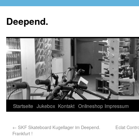
Deepend.
Startseite
Jukebox
Kontakt
Onlineshop
Impressum
←
SKF Skateboard Kugellager im Deepend.
Eclat Contr
Frankfurt !