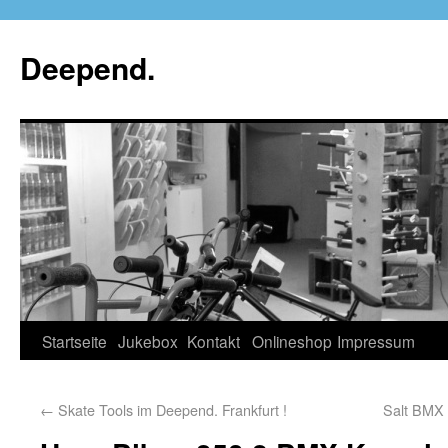
Deepend.
Startseite
Jukebox
Kontakt
Onlineshop
Impressum
←
Skate Tools im Deepend. Frankfurt !
Salt BMX 