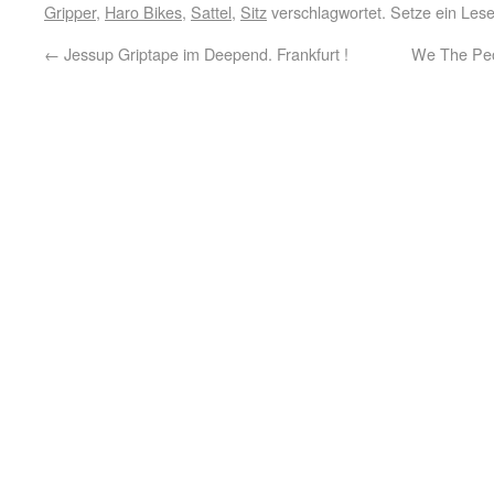
Gripper
,
Haro Bikes
,
Sattel
,
Sitz
verschlagwortet. Setze ein Les
←
Jessup Griptape im Deepend. Frankfurt !
We The Peo