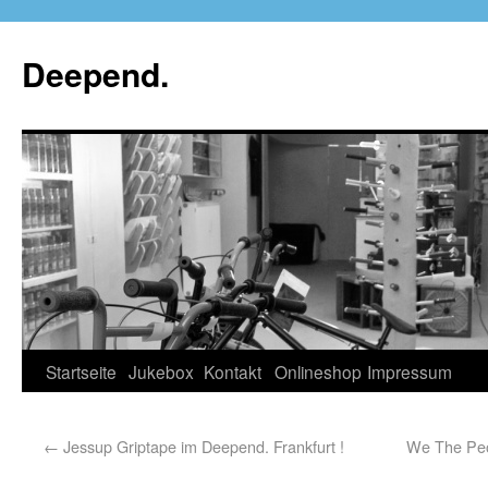
Deepend.
Startseite
Jukebox
Kontakt
Onlineshop
Impressum
←
Jessup Griptape im Deepend. Frankfurt !
We The Peo