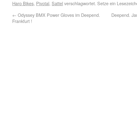
Haro Bikes
,
Pivotal
,
Sattel
verschlagwortet. Setze ein Lesezeic
←
Odyssey BMX Power Gloves im Deepend.
Deepend. Jam
Frankfurt !