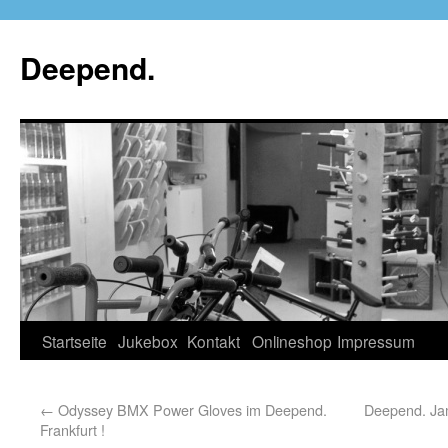
Deepend.
Startseite
Jukebox
Kontakt
Onlineshop
Impressum
←
Odyssey BMX Power Gloves im Deepend.
Deepend. Jam
Frankfurt !