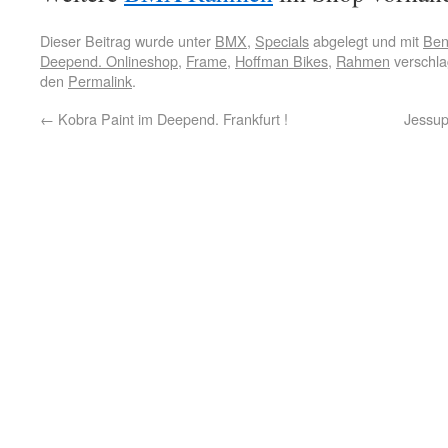
Dieser Beitrag wurde unter
BMX
,
Specials
abgelegt und mit
Ben
Deepend. Onlineshop
,
Frame
,
Hoffman Bikes
,
Rahmen
verschla
den
Permalink
.
←
Kobra Paint im Deepend. Frankfurt !
Jessup