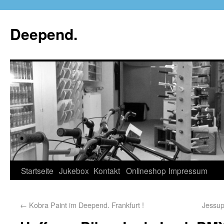
Deepend.
Startseite
Jukebox
Kontakt
Onlineshop
Impressum
←
Kobra Paint im Deepend. Frankfurt !
Jessup