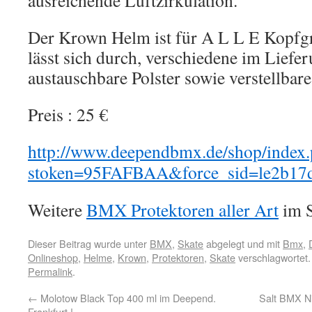
ausreichende Luftzirkulation.
Der Krown Helm ist für A L L E Kopfg
lässt sich durch, verschiedene im Liefe
austauschbare Polster sowie verstellbare
Preis : 25 €
http://www.deependbmx.de/shop/index
stoken=95FAFBAA&force_sid=le2b17
Weitere
BMX Protektoren aller Art
im S
Dieser Beitrag wurde unter
BMX
,
Skate
abgelegt und mit
Bmx
,
Onlineshop
,
Helme
,
Krown
,
Protektoren
,
Skate
verschlagwortet.
Permalink
.
←
Molotow Black Top 400 ml im Deepend.
Salt BMX Ni
Frankfurt !