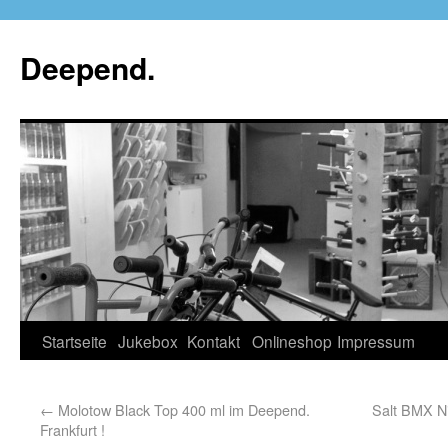
Deepend.
Startseite
Jukebox
Kontakt
Onlineshop
Impressum
←
Molotow Black Top 400 ml im Deepend.
Salt BMX Ni
Frankfurt !