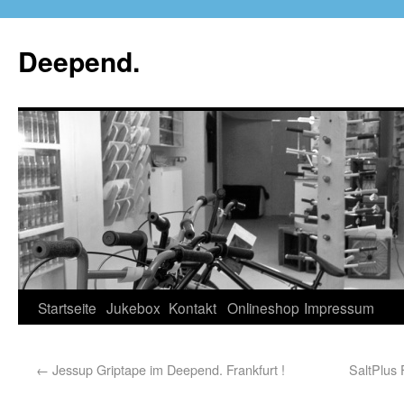
Deepend.
Startseite
Jukebox
Kontakt
Onlineshop
Impressum
←
Jessup Griptape im Deepend. Frankfurt !
SaltPlus