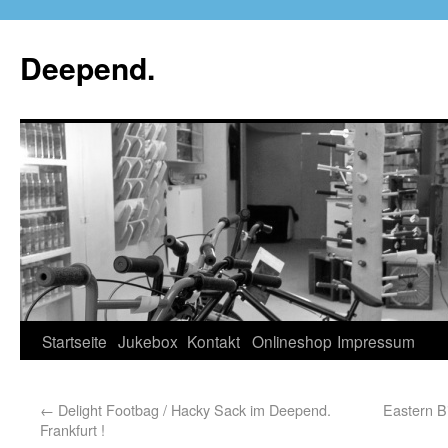
Deepend.
Startseite
Jukebox
Kontakt
Onlineshop
Impressum
←
Delight Footbag / Hacky Sack im Deepend.
Eastern B
Frankfurt !