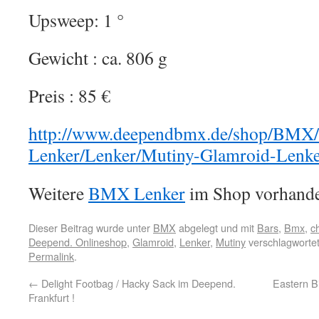
Upsweep: 1 °
Gewicht : ca. 806 g
Preis : 85 €
http://www.deependbmx.de/shop/BMX/
Lenker/Lenker/Mutiny-Glamroid-Lenke
Weitere
BMX Lenker
im Shop vorhand
Dieser Beitrag wurde unter
BMX
abgelegt und mit
Bars
,
Bmx
,
c
Deepend. Onlineshop
,
Glamroid
,
Lenker
,
Mutiny
verschlagwortet
Permalink
.
←
Delight Footbag / Hacky Sack im Deepend.
Eastern B
Frankfurt !