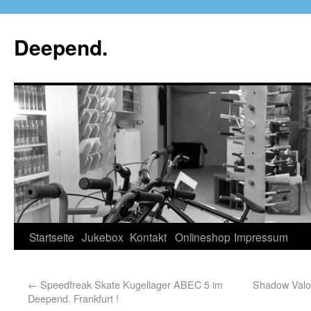
Deepend.
Startseite
Jukebox
Kontakt
Onlineshop
Impressum
←
Speedfreak Skate Kugellager ABEC 5 im
Shadow Valo
Deepend. Frankfurt !