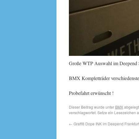
Große WTP Auswahl im Deepend 
BMX Kompletträder verschiedenste
Probefahrt erwünscht !
Dieser Beitrag wurde unter
BMX
abgelegt
verschlagwortet. Setze ein Lesezeichen 
←
Graffiti Dope INK im Deepend Frankfurt