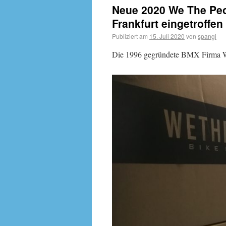
Neue 2020 We The Pe
Frankfurt eingetroffen 
Publiziert am
15. Juli 2020
von
spangi
Die 1996 gegründete BMX Firma We