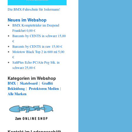
Die BMX-Fahrschule für Jedermann!
Neues im Webshop
BMX Kompletträder im Deepend
Frankfurt 0,00 €
Barcents by CENTS in schwarz 15,00
€
Barcents by CENTS in raw 15,00 €
Molotow Black Top 2 in 600 ml 5,00
€
SaltPlus Echo PC/Alu Peg Stk. in
schwarz 25,00 €
Kategorien im Webshop
BMX
|
Skateboard
|
Graffiti
Bekleidung
|
Protektoren
Medien
|
Alle Marken
Kontakt im Ladengeschäft