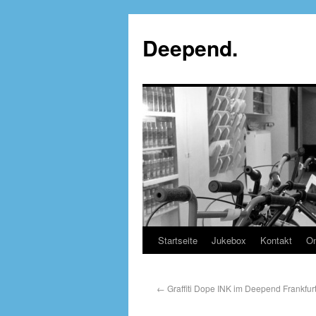
Deepend.
Startseite
Jukebox
Kontakt
On
←
Graffiti Dope INK im Deepend Frankfurt