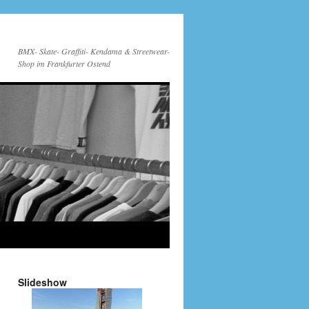
BMX- Skate- Graffiti- Kendama & Streetwear-
Shop im Frankfurter Ostend
Slideshow