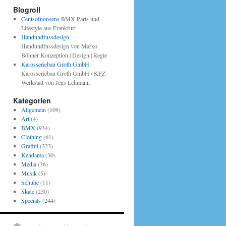
Blogroll
Centsofnonsens
BMX Parts und
Lifestyle aus Frankfurt
Handundfussdesign
Handundfussdesign von Marko
Böhner Konzeption | Design | Regie
Karosseriebau Groth GmbH
Karosseriebau Groth GmbH / KFZ
Werkstatt von Jens Lehmann
Kategorien
Allgemein
(109)
Art
(4)
BMX
(934)
Clothing
(61)
Graffiti
(323)
Kendama
(30)
Media
(36)
Musik
(5)
Schuhe
(11)
Skate
(230)
Specials
(244)