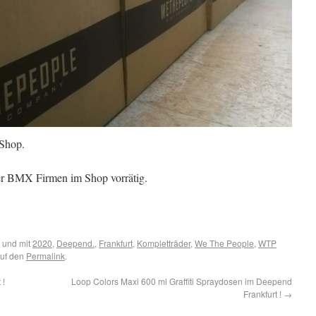
Shop.
r BMX Firmen im Shop vorrätig.
 und mit
2020
,
Deepend.
,
Frankfurt
,
Kompletträder
,
We The People
,
WTP
auf den
Permalink
.
 !
Loop Colors Maxi 600 ml Graffiti Spraydosen im Deepend
Frankfurt !
→