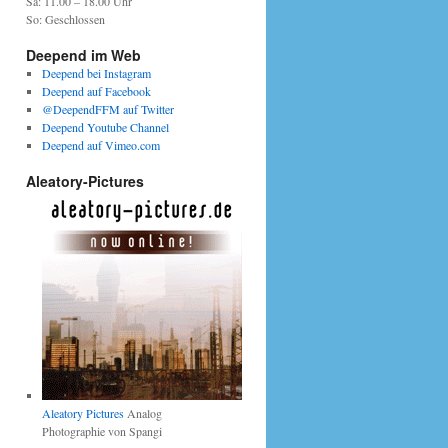
Sa: 11.00 – 18.00 Uhr
So: Geschlossen
Deepend im Web
Deepend bei Instagram
Deepend auf Facebook
@DeependFFM auf Twitter
Deepend Youtube Channel
Deepend auf Vimeo.com
Aleatory-Pictures
Aleatory Pictures
Analog
Photographie von Spangi