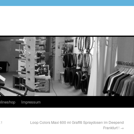
lineshop
Impressum
 !
Loop Colors Maxi 600 ml Graffiti Spraydosen im Deepend
Frankfurt !
→