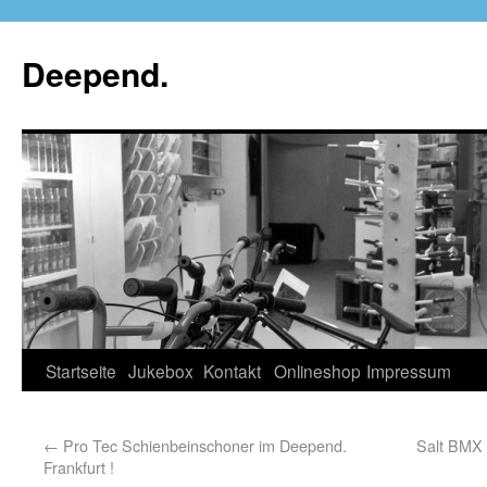
Deepend.
Startseite
Jukebox
Kontakt
Onlineshop
Impressum
←
Pro Tec Schienbeinschoner im Deepend.
Salt BMX 
Frankfurt !