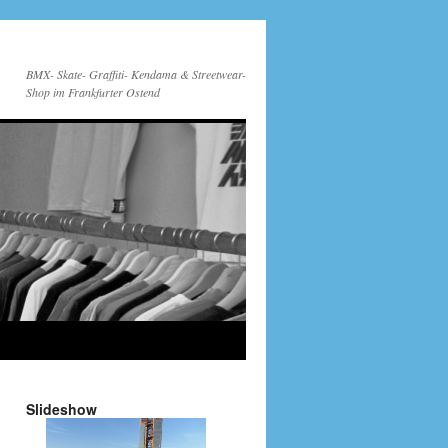
BMX- Skate- Graffiti- Kendama & Streetwear-
Shop im Frankfurter Ostend
Slideshow