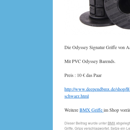
Die Odyssey Signatur Griffe von A
Mit PVC Odyssey Barends.
Preis : 10 € das Paar
http://www.deependbmx.de/shop/B
schwarz.html
Weitere
BMX Griffe
im Shop vorrät
Dieser Beitrag wurde unter
BMX
abgelegt
Griffe
,
Grips
verschlagwortet. Setze ein L