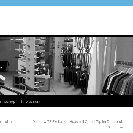
lineshop
Impressum
ttrad im
Molotow TF Exchange Head mit Chisel Tip im Deepend.
Frankfurt !
→