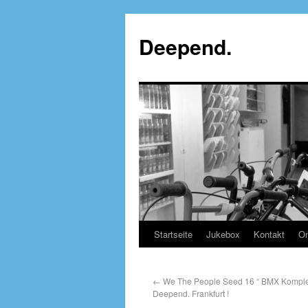
Deepend.
Startseite
Jukebox
Kontakt
On
←
We The People Seed 16 “ BMX Komple
Deepend. Frankfurt !