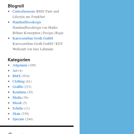
Blogroll
Centsofnonsens
BMX Parts und
Lifestyle aus Frankfurt
Handundfussdesign
Handundfussdesign von Marko
Böhner Konzeption | Design | Regie
Karosseriebau Groth GmbH
Karosseriebau Groth GmbH / KFZ
Werkstatt von Jens Lehmann
Kategorien
Allgemein
(109)
Art
(4)
BMX
(934)
Clothing
(61)
Graffiti
(323)
Kendama
(30)
Media
(36)
Musik
(5)
Schuhe
(11)
Skate
(230)
Specials
(244)