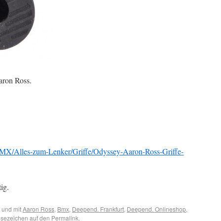
aron Ross.
MX/Alles-zum-Lenker/Griffe/Odyssey-Aaron-Ross-Griffe-
ig.
 und mit
Aaron Ross
,
Bmx
,
Deepend. Frankfurt
,
Deepend. Onlineshop
,
esezeichen auf den
Permalink
.