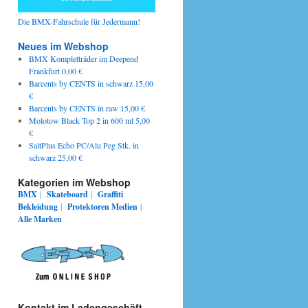
Die BMX-Fahrschule für Jedermann!
Neues im Webshop
BMX Kompletträder im Deepend
Frankfurt 0,00 €
Barcents by CENTS in schwarz 15,00
€
Barcents by CENTS in raw 15,00 €
Molotow Black Top 2 in 600 ml 5,00
€
SaltPlus Echo PC/Alu Peg Stk. in
schwarz 25,00 €
Kategorien im Webshop
BMX
|
Skateboard
|
Graffiti
Bekleidung
|
Protektoren
Medien
|
Alle Marken
Kontakt im Ladengeschäft