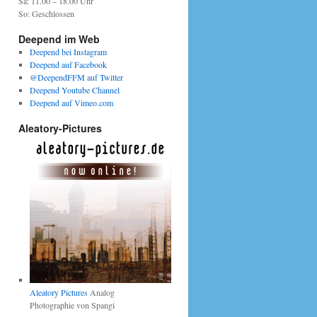
Sa: 11.00 – 18.00 Uhr
So: Geschlossen
Deepend im Web
Deepend bei Instagram
Deepend auf Facebook
@DeependFFM auf Twitter
Deepend Youtube Channel
Deepend auf Vimeo.com
Aleatory-Pictures
Aleatory Pictures
Analog
Photographie von Spangi