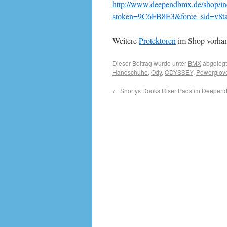
http://www.deependbmx.de/shop/in
stoken=9C6FB8E3&force_sid=v8t
Weitere
Protektoren
im Shop vorha
Dieser Beitrag wurde unter
BMX
abgelegt
Handschuhe
,
Ody
,
ODYSSEY
,
Powerglov
←
Shortys Dooks Riser Pads im Deepend. 