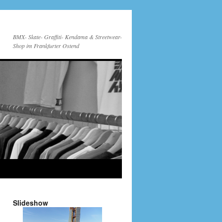
BMX- Skate- Graffiti- Kendama & Streetwear-
Shop im Frankfurter Ostend
Slideshow