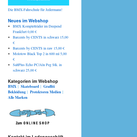
Die BMX-Fahrschule für Jedermann!
Neues im Webshop
BMX Kompletträder im Deepend
Frankfurt 0,00 €
Barcents by CENTS in schwarz 15,00
€
Barcents by CENTS in raw 15,00 €
Molotow Black Top 2 in 600 ml 5,00
€
SaltPlus Echo PC/Alu Peg Stk. in
schwarz 25,00 €
Kategorien im Webshop
BMX
|
Skateboard
|
Graffiti
Bekleidung
|
Protektoren
Medien
|
Alle Marken
Kontakt im Ladengeschäft