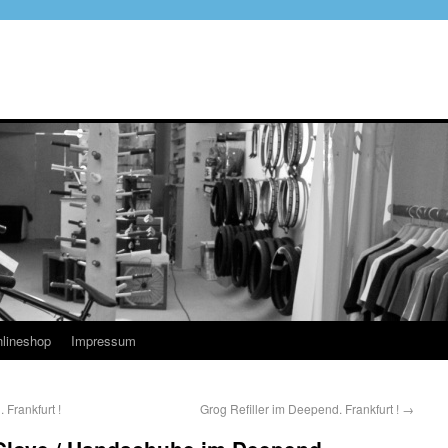
lineshop
Impressum
Frankfurt !
Grog Refiller im Deepend. Frankfurt !
→