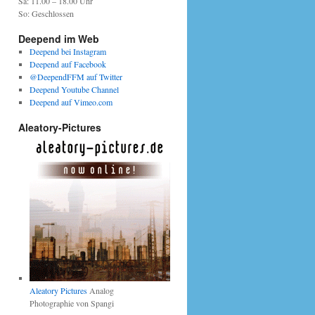
Sa: 11.00 – 18.00 Uhr
So: Geschlossen
Deepend im Web
Deepend bei Instagram
Deepend auf Facebook
@DeependFFM auf Twitter
Deepend Youtube Channel
Deepend auf Vimeo.com
Aleatory-Pictures
Aleatory Pictures
Analog
Photographie von Spangi