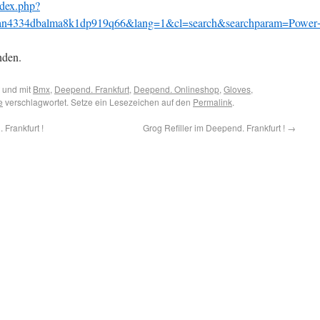
dex.php?
an4334dbalma8k1dp919q66&lang=1&cl=search&searchparam=Power+
nden.
 und mit
Bmx
,
Deepend. Frankfurt
,
Deepend. Onlineshop
,
Gloves
,
e
verschlagwortet. Setze ein Lesezeichen auf den
Permalink
.
Frankfurt !
Grog Refiller im Deepend. Frankfurt !
→