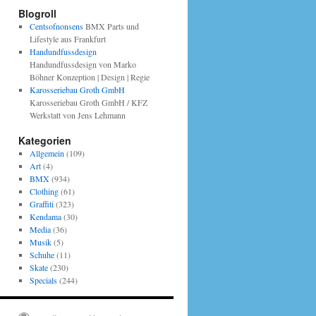
Blogroll
Centsofnonsens
BMX Parts und
Lifestyle aus Frankfurt
Handundfussdesign
Handundfussdesign von Marko
Böhner Konzeption | Design | Regie
Karosseriebau Groth GmbH
Karosseriebau Groth GmbH / KFZ
Werkstatt von Jens Lehmann
Kategorien
Allgemein
(109)
Art
(4)
BMX
(934)
Clothing
(61)
Graffiti
(323)
Kendama
(30)
Media
(36)
Musik
(5)
Schuhe
(11)
Skate
(230)
Specials
(244)