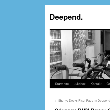
Deepend.
Startseite
Jukebox
Kontakt
On
←
Shortys Dooks Riser Pads im Deepend. 