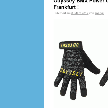
Odyssey BMX Power G
Frankfurt !
Publiziert am
8. März 2012
von
spangi