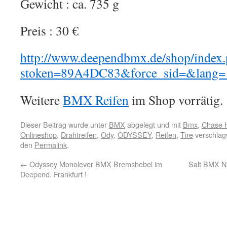
Gewicht : ca. 735 g
Preis : 30 €
http://www.deependbmx.de/shop/index
stoken=89A4DC83&force_sid=&lang=1
Weitere
BMX Reifen
im Shop vorrätig.
Dieser Beitrag wurde unter
BMX
abgelegt und mit
Bmx
,
Chase 
Onlineshop
,
Drahtreifen
,
Ody
,
ODYSSEY
,
Reifen
,
Tire
verschlagw
den
Permalink
.
←
Odyssey Monolever BMX Bremshebel im
Salt BMX Ni
Deepend. Frankfurt !