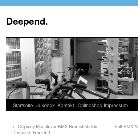
Deepend.
Startseite
Jukebox
Kontakt
Onlineshop
Impressum
←
Odyssey Monolever BMX Bremshebel im
Salt BMX Ni
Deepend. Frankfurt !