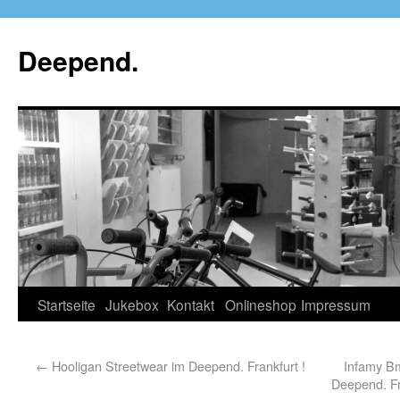
Deepend.
Startseite
Jukebox
Kontakt
Onlineshop
Impressum
←
Hooligan Streetwear im Deepend. Frankfurt !
Infamy Bm
Deepend. Fr