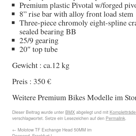
Premium plastic Pivotal w/forged pivo
8” rise bar with alloy front load stem
Three-piece chromoly eight-spline 
sealed bearing BB
25/9 gearing
20″ top tube
Gewicht : ca.12 kg
Preis : 350 €
Weitere Premium Bikes Modelle im Stor
Dieser Beitrag wurde unter
BMX
abgelegt und mit
Kompletträde
verschlagwortet. Setze ein Lesezeichen auf den
Permalink
.
←
Molotow TF Exchange Head 50MM im
Deepend. Frankfurt !