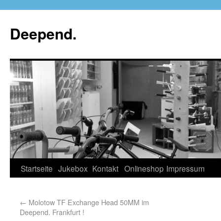
Deepend.
Startseite
Jukebox
Kontakt
Onlineshop
Impressum
←
Molotow TF Exchange Head 50MM im
Deepend. Frankfurt !