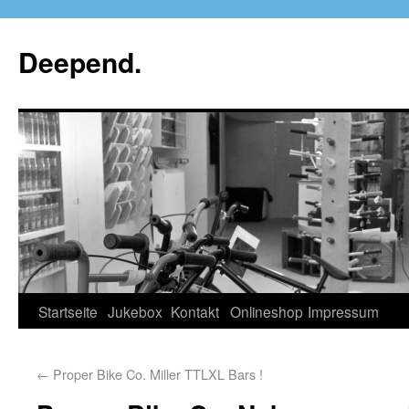
Deepend.
Startseite
Jukebox
Kontakt
Onlineshop
Impressum
←
Proper Bike Co. Miller TTLXL Bars !