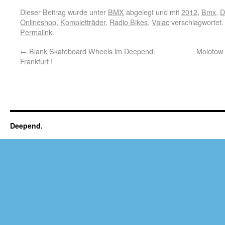
Dieser Beitrag wurde unter
BMX
abgelegt und mit
2012
,
Bmx
,
D
Onlineshop
,
Kompletträder
,
Radio Bikes
,
Valac
verschlagwortet.
Permalink
.
←
Blank Skateboard Wheels im Deepend.
Molotow 
Frankfurt !
Deepend.