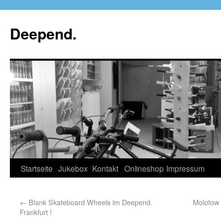
Deepend.
Startseite
Jukebox
Kontakt
Onlineshop
Impressum
←
Blank Skateboard Wheels im Deepend.
Molotow 
Frankfurt !