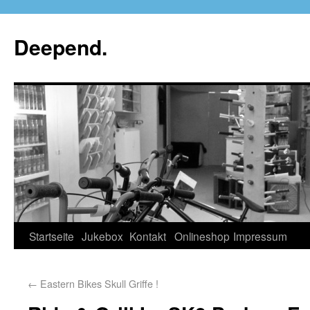
Deepend.
Startseite
Jukebox
Kontakt
Onlineshop
Impressum
←
Eastern Bikes Skull Griffe !